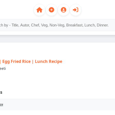
स | Egg Fried Rice | Lunch Recipe
eeti
ts
वल