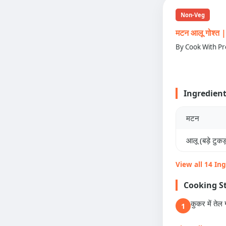
Non-Veg
मटन आलू गोश्
By Cook With Pr
Ingredien
मटन
आलू (बड़े टुकड़ो
View all 14 In
Cooking S
कुकर में तेल 
1