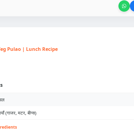
| Veg Pulao | Lunch Recipe
ts
ावल
याँ (गाजर, मटर, बीन्स)
gredients