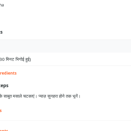
ha
ts
30 मिनट भिगोई हुई)
gredients
teps
 साबुत मसाले चटकाएं। प्याज़ सुनहरा होने तक भूनें।
s
ents