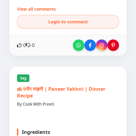
View all comments
Login to comment
0
0
Veg
🧀 पनीर यख़नी | Paneer Yakhni | Dinner
Recipe
By Cook With Preeti
Ingredients