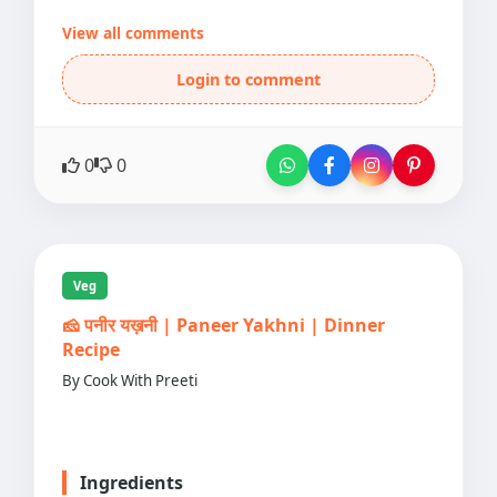
View all comments
Login to comment
0
0
Veg
🧀 पनीर यख़नी | Paneer Yakhni | Dinner
Recipe
By Cook With Preeti
Ingredients