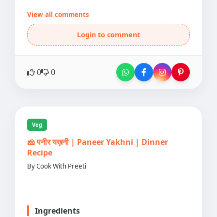
View all comments
Login to comment
0
0
Veg
🧀 पनीर यख़नी | Paneer Yakhni | Dinner
Recipe
By Cook With Preeti
Ingredients