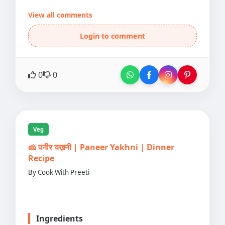
View all comments
Login to comment
0
0
Veg
🧀 पनीर यख़नी | Paneer Yakhni | Dinner
Recipe
By Cook With Preeti
Ingredients