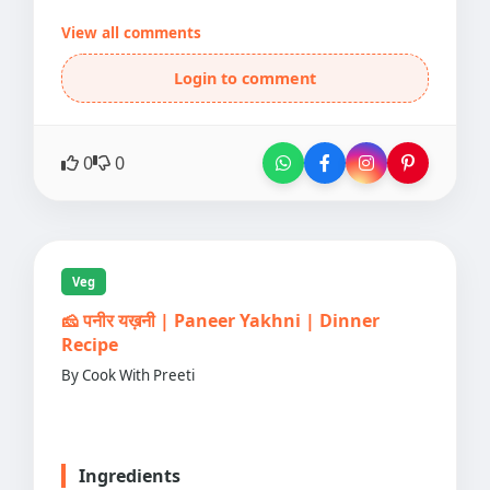
View all comments
Login to comment
0
0
Veg
🧀 पनीर यख़नी | Paneer Yakhni | Dinner
Recipe
By Cook With Preeti
Ingredients