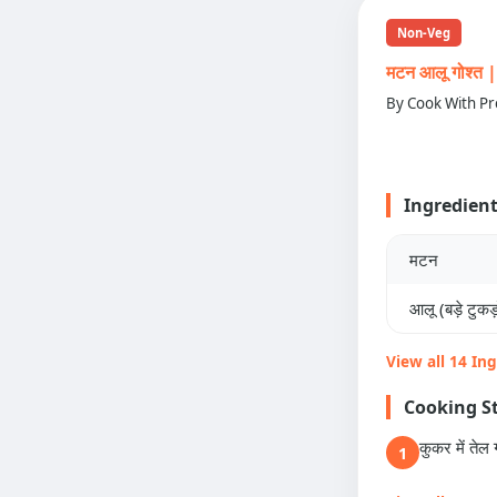
Non-Veg
मटन आलू गोश्
By Cook With Pr
Ingredien
मटन
आलू (बड़े टुकड़ो
View all 14 In
Cooking S
कुकर में तेल 
1