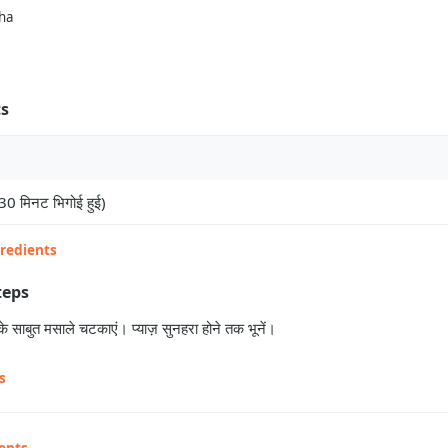
ha
ts
30 मिनट भिगोई हुई)
gredients
teps
 साबुत मसाले चटकाएं। प्याज़ सुनहरा होने तक भूनें।
s
ents