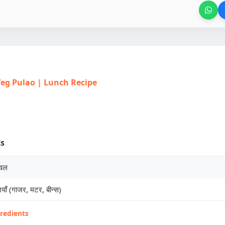
| Veg Pulao | Lunch Recipe
ts
ावल
याँ (गाजर, मटर, बीन्स)
gredients