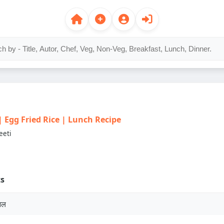
स | Egg Fried Rice | Lunch Recipe
eeti
ts
वल