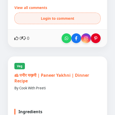
View all comments
Login to comment
0
0
Veg
🧀 पनीर यख़नी | Paneer Yakhni | Dinner
Recipe
By Cook With Preeti
Ingredients