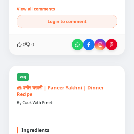
View all comments
Login to comment
0
0
Veg
🧀 पनीर यख़नी | Paneer Yakhni | Dinner
Recipe
By Cook With Preeti
Ingredients