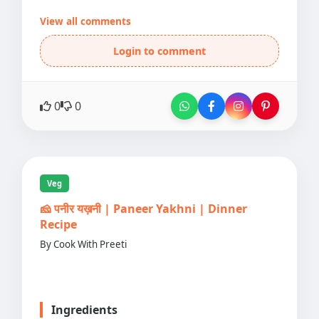
View all comments
Login to comment
0
0
Veg
🧀 पनीर यख़नी | Paneer Yakhni | Dinner
Recipe
By Cook With Preeti
Ingredients