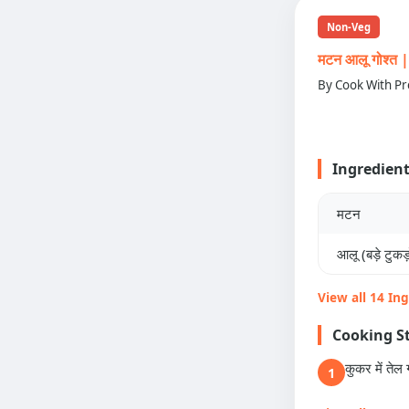
Non-Veg
मटन आलू गोश्
By Cook With Pr
Ingredien
मटन
आलू (बड़े टुकड़ो
View all 14 In
Cooking S
कुकर में तेल 
1