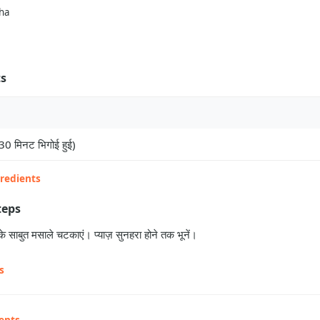
ha
ts
30 मिनट भिगोई हुई)
gredients
teps
 साबुत मसाले चटकाएं। प्याज़ सुनहरा होने तक भूनें।
s
ents