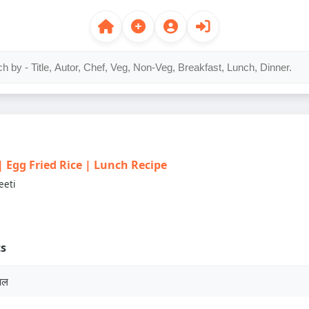
स | Egg Fried Rice | Lunch Recipe
eeti
ts
वल