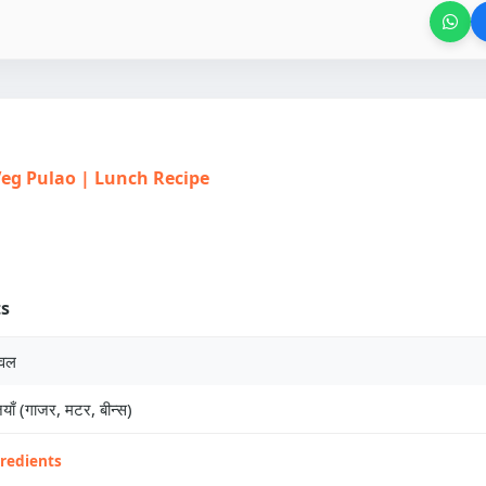
| Veg Pulao | Lunch Recipe
ts
ावल
याँ (गाजर, मटर, बीन्स)
gredients