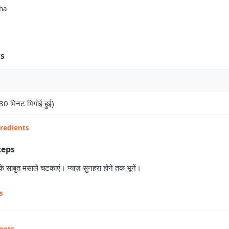
ha
ts
30 मिनट भिगोई हुई)
gredients
teps
 साबुत मसाले चटकाएं। प्याज़ सुनहरा होने तक भूनें।
s
ents