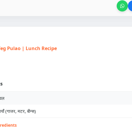
| Veg Pulao | Lunch Recipe
ts
ावल
याँ (गाजर, मटर, बीन्स)
gredients