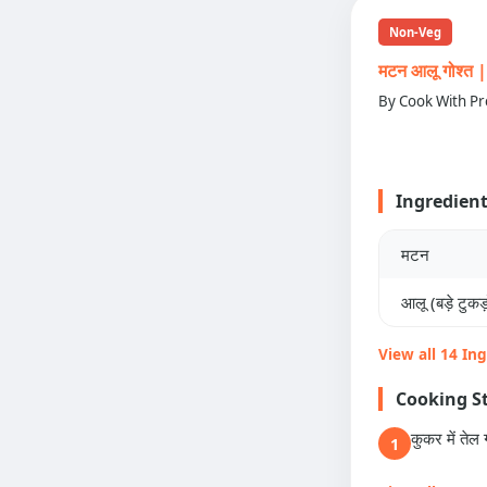
Non-Veg
मटन आलू गोश्
By Cook With Pr
Ingredien
मटन
आलू (बड़े टुकड़ो
View all 14 In
Cooking S
कुकर में तेल 
1