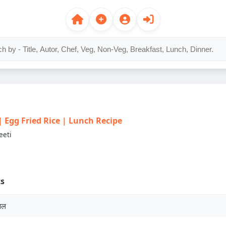
स | Egg Fried Rice | Lunch Recipe
eeti
ts
वल