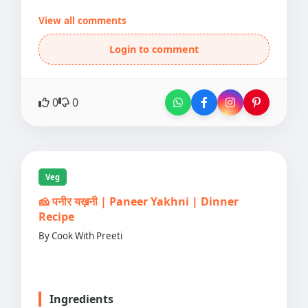
View all comments
Login to comment
0
0
Veg
🧀 पनीर यख़नी | Paneer Yakhni | Dinner
Recipe
By Cook With Preeti
Ingredients