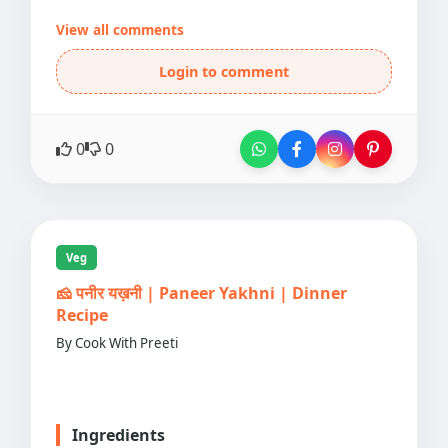
View all comments
Login to comment
0
0
Veg
🧀 पनीर यख़नी | Paneer Yakhni | Dinner
Recipe
By Cook With Preeti
Ingredients