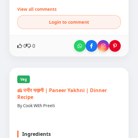
View all comments
Login to comment
0
0
Veg
🧀 पनीर यख़नी | Paneer Yakhni | Dinner
Recipe
By Cook With Preeti
Ingredients