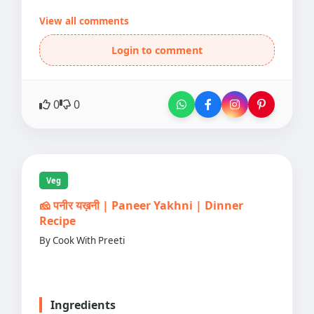
View all comments
Login to comment
0
0
Veg
🧀 पनीर यख़नी | Paneer Yakhni | Dinner
Recipe
By Cook With Preeti
Ingredients