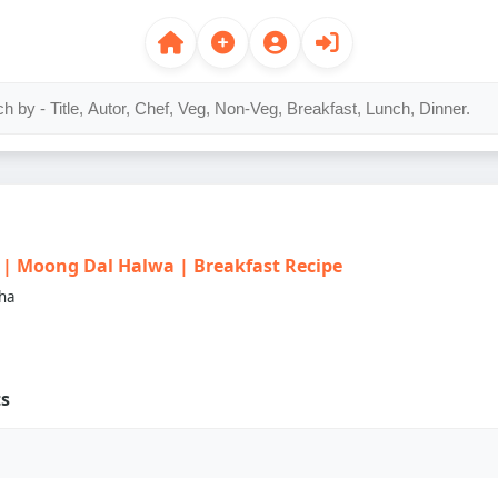
हलवा | Moong Dal Halwa | Breakfast Recipe
ha
ts