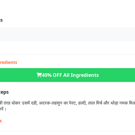
ts
gredients
40% OFF All Ingredients
teps
ी तरह धोकर उसमें दही, अदरक-लहसुन का पेस्ट, हल्दी, लाल मिर्च और थोड़ा नमक म
करें।
s