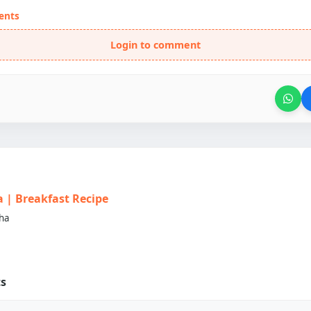
ents
Login to comment
la | Breakfast Recipe
ha
ts