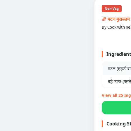
Non-Veg
🍖 मटन मुसल्
By Cook with ne
Ingredien
मटन (हड्डी वा
बड़े प्याज (पतल
View all 25 In
Cooking S