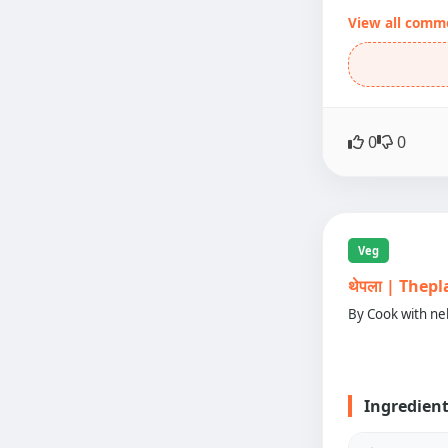
View all comm
0
0
Veg
थेपला | Thep
By Cook with ne
Ingredien