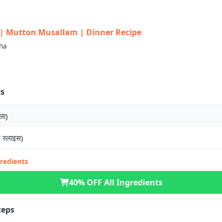
लम | Mutton Musallam | Dinner Recipe
ha
ts
ला)
े स्लाइस)
gredients
40% OFF All Ingredients
teps