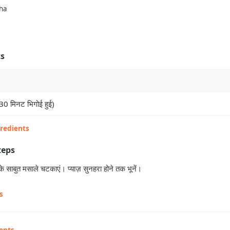
ha
ts
30 मिनट भिगोई हुई)
gredients
teps
 साबुत मसाले चटकाएं। प्याज़ सुनहरा होने तक भूनें।
s
ents