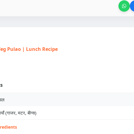
| Veg Pulao | Lunch Recipe
ts
ावल
याँ (गाजर, मटर, बीन्स)
gredients