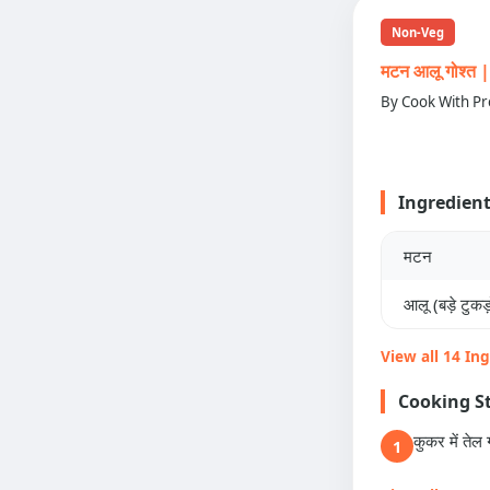
Non-Veg
मटन आलू गोश्
By Cook With Pr
Ingredien
मटन
आलू (बड़े टुकड़ो
View all 14 In
Cooking S
कुकर में तेल 
1