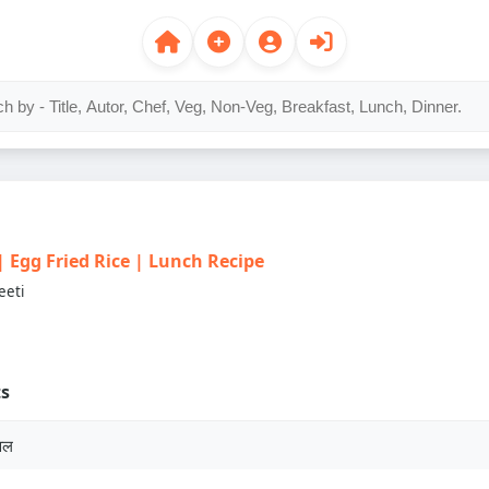
स | Egg Fried Rice | Lunch Recipe
eeti
ts
वल