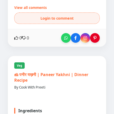
View all comments
Login to comment
0
0
Veg
🧀 पनीर यख़नी | Paneer Yakhni | Dinner
Recipe
By Cook With Preeti
Ingredients