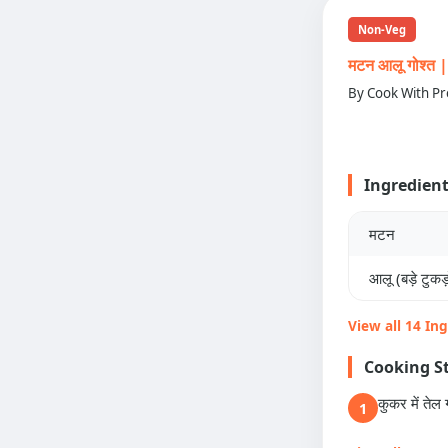
Non-Veg
मटन आलू गोश्
By Cook With Pr
Ingredien
मटन
आलू (बड़े टुकड़ो
View all 14 In
Cooking S
कुकर में तेल 
1