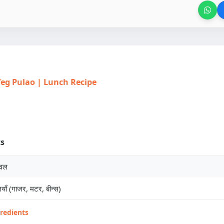
| Veg Pulao | Lunch Recipe
ts
ावल
याँ (गाजर, मटर, बीन्स)
gredients