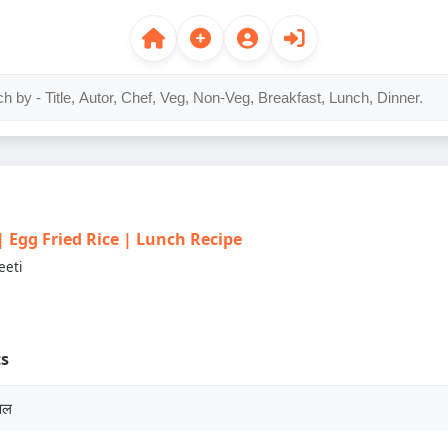
स | Egg Fried Rice | Lunch Recipe
eeti
ts
वल