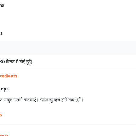
ha
ts
30 मिनट भिगोई हुई)
gredients
teps
 साबुत मसाले चटकाएं। प्याज़ सुनहरा होने तक भूनें।
s
ents