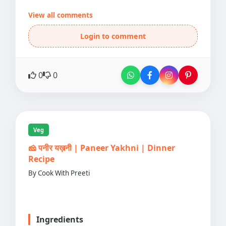
View all comments
Login to comment
0
0
Veg
🧀 पनीर यख़नी | Paneer Yakhni | Dinner
Recipe
By Cook With Preeti
Ingredients