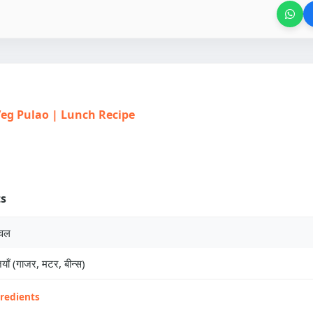
| Veg Pulao | Lunch Recipe
ts
ावल
याँ (गाजर, मटर, बीन्स)
gredients