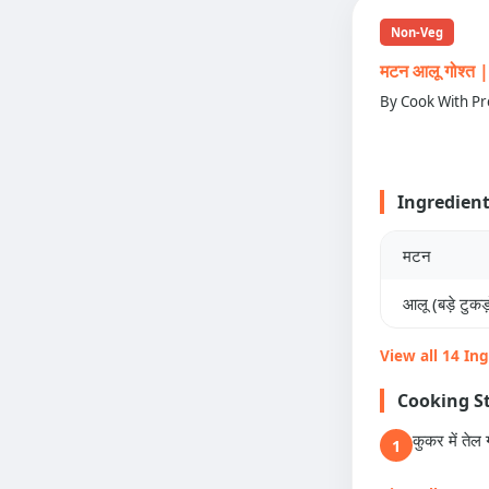
Non-Veg
मटन आलू गोश्
By Cook With Pr
Ingredien
मटन
आलू (बड़े टुकड़ो
View all 14 In
Cooking S
कुकर में तेल 
1