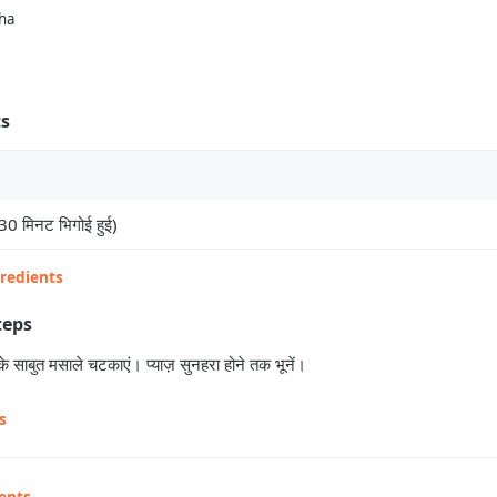
ha
ts
30 मिनट भिगोई हुई)
gredients
teps
 साबुत मसाले चटकाएं। प्याज़ सुनहरा होने तक भूनें।
s
ents