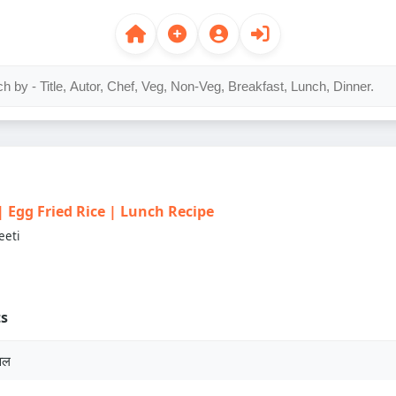
स | Egg Fried Rice | Lunch Recipe
eeti
ts
वल