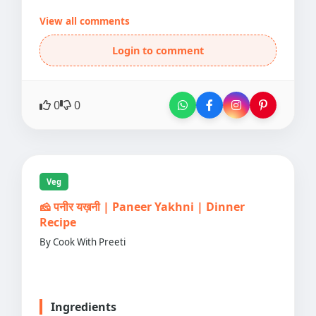
View all comments
Login to comment
0
0
Veg
🧀 पनीर यख़नी | Paneer Yakhni | Dinner
Recipe
By Cook With Preeti
Ingredients